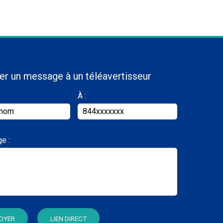
er un message à un téléavertisseur
À :
e :