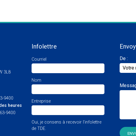
Infolettre
Envoy
De :
Courriel
W 3L8
Nom
Messag
63-9400
Entreprise
des heures
463-9400
Oui, je consens à recevoir l’infolettre
de TDE.