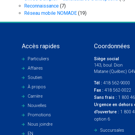
Reconnaissance
(7)
Réseau mobile NOMADE
(19)
Accès rapides
Coordonnées
Particuliers
Siège social
143, boul. Dion
Affaires
Matane (Québec) G4
Soutien
Tél :
418 562-9000
À propos
Fax :
418 562-0022
Carrière
Sans frais :
1 800 4
Urgence en dehors 
Nouvelles
d'ouverture :
1 800 
Promotions
option 6
Nous joindre
Succursales
EN