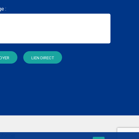
e :
informer