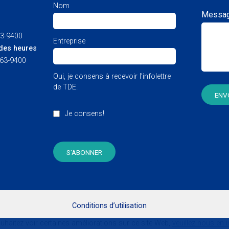
Nom
Messag
63-9400
Entreprise
des heures
463-9400
Oui, je consens à recevoir l’infolettre
de TDE.
Je consens!
Conditions d’utilisation
uhaitez voir certaines améliorations sur ce site Web,
veuillez nous en 