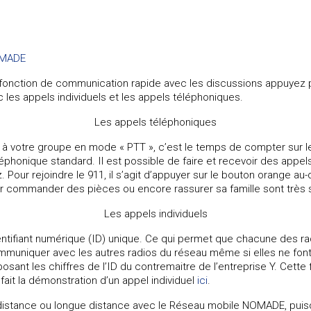
r fonction de communication rapide avec les discussions appuyez po
es appels individuels et les appels téléphoniques.
Les appels téléphoniques
à votre groupe en mode « PTT », c’est le temps de compter sur l
honique standard. Il est possible de faire et recevoir des appels 
sez. Pour rejoindre le 911, il s’agit d’appuyer sur le bouton orange
r commander des pièces ou encore rassurer sa famille sont très s
Les appels individuels
tifiant numérique (ID) unique. Ce qui permet que chacune des ra
ommuniquer avec les autres radios du réseau même si elles ne font
sant les chiffres de l’ID du contremaitre de l’entreprise Y. Cette 
fait la démonstration d’un appel individuel
ici
.
 distance ou longue distance avec le Réseau mobile NOMADE, puis