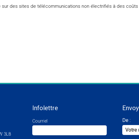
 sur des sites de télécommunications non électrifiés à des coûts
Infolettre
Envoy
De :
Courriel
W 3L8