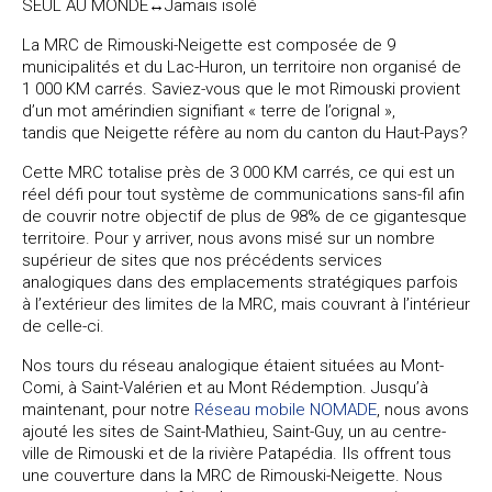
SEUL AU MONDE↔Jamais isolé
La MRC de Rimouski-Neigette est composée de 9
municipalités et du Lac-Huron, un territoire non organisé de
1 000 KM carrés. Saviez-vous que le mot Rimouski provient
d’un mot amérindien signifiant « terre de l’orignal »,
tandis que Neigette réfère au nom du canton du Haut-Pays?
Cette MRC totalise près de 3 000 KM carrés, ce qui est un
réel défi pour tout système de communications sans-fil afin
de couvrir notre objectif de plus de 98% de ce gigantesque
territoire. Pour y arriver, nous avons misé sur un nombre
supérieur de sites que nos précédents services
analogiques dans des emplacements stratégiques parfois
à l’extérieur des limites de la MRC, mais couvrant à l’intérieur
de celle-ci.
Nos tours du réseau analogique étaient situées au Mont-
Comi, à Saint-Valérien et au Mont Rédemption. Jusqu’à
maintenant, pour notre
Réseau mobile NOMADE
, nous avons
ajouté les sites de Saint-Mathieu, Saint-Guy, un au centre-
ville de Rimouski et de la rivière Patapédia. Ils offrent tous
une couverture dans la MRC de Rimouski-Neigette. Nous