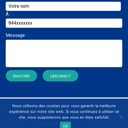
À :
Message :
Nous utilisons des cookies pour vous garantir la meilleure
Conditions d’utilisation
expérience sur notre site web. Si vous continuez à utiliser ce
Si vous souhaitez voir certaines améliorations sur ce site Web,
site, nous supposerons que vous en êtes satisfait.
veuillez nous en informer
OK
© Tous droits réservés. Télécommunications de l'Est