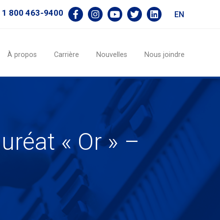
1 800 463-9400
EN
À propos
Carrière
Nouvelles
Nous joindre
uréat « Or » –