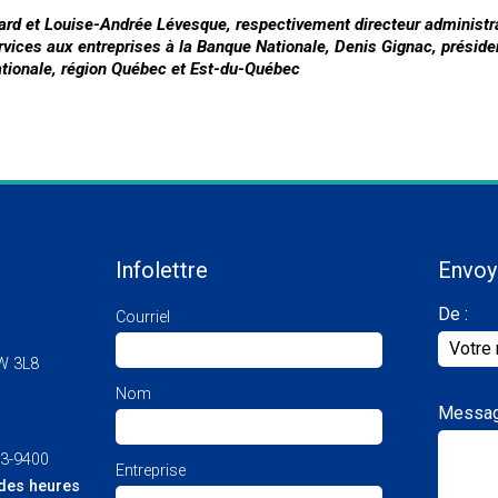
rd et Louise-Andrée Lévesque, respectivement directeur administrat
rvices aux entreprises à la Banque Nationale, Denis Gignac, préside
ationale, région Québec et Est-du-Québec
Infolettre
Envoy
De :
Courriel
W 3L8
Nom
Messag
63-9400
Entreprise
des heures